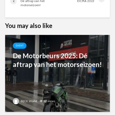
Dé aftrap van het
EICMA 2023
motorseizoen!
You may also like
EVENT
De Motorbeurs 2025: Dé
aftrap van het motorseizoen!
BIJCK World
62 views