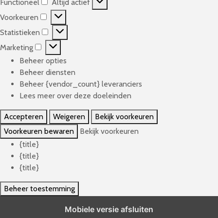
Functioneel
Altijd actief
F
Voorkeuren
u
V
n
Statistieken
o
S
c
o
Marketing
t
M
t
r
a
Beheer opties
a
i
k
t
Beheer diensten
r
o
e
i
Beheer {vendor_count} leveranciers
k
n
u
s
Lees meer over deze doeleinden
e
e
r
t
t
e
e
Accepteren
Weigeren
Bekijk voorkeuren
i
i
l
n
e
Voorkeuren bewaren
Bekijk voorkeuren
n
k
{title}
g
e
{title}
n
{title}
Beheer toestemming
Mobiele versie afsluiten