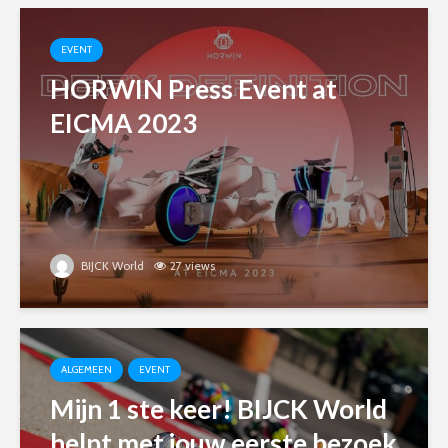
EVENT
HORWIN Press Event at
EICMA 2023
BIJCK World
27 views
ALGEMEEN
EVENT
Mijn 1 ste keer! BIJCK World
helpt met jouw eerste bezoek