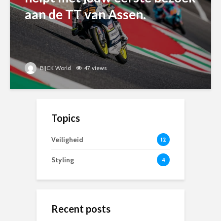
aan de TT van Assen.
BIJCK World
47 views
Topics
Veiligheid
12
Styling
4
Recent posts