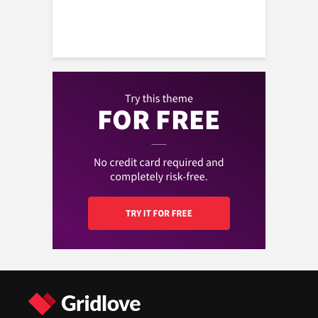
review met
Panigale V4
Eliminator 500 de
specificaties en
Lamborghini een
beste beginner
ervaringen
unieke limited edition
cruiser?
motor?
Wat zijn de
De top 10 meest
belangrijkste
Motorverzekering
verkochte motoren
specificaties en
vergelijken: Bespaar
van 2024!
prijzen van de
en kies slim!
Kawasaki W230?
Wat maakt de
Wat kost een
Kawasaki Meguro S1
Yamaha XV920R:
motorverzekering en
een bijzondere 250cc
Prestatie, onderdelen
hoe vergelijk je de
retro motorcycle?
en community
beste aanbiedingen?