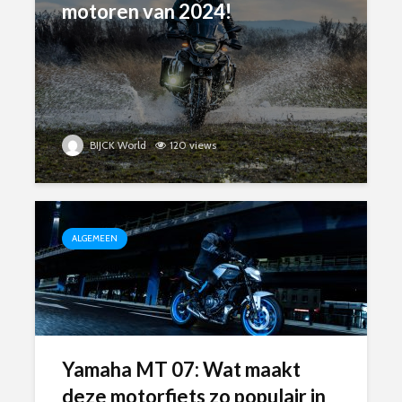
motoren van 2024!
BIJCK World
120 views
ALGEMEEN
Yamaha MT 07: Wat maakt
deze motorfiets zo populair in