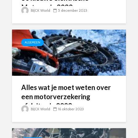
Motoren in 2030
BIJCK World
5 december 2023
ALGEMEEN
Alles wat je moet weten over
een motorverzekering
afsluiten in 2023.
BIJCK World
16 oktober 2023