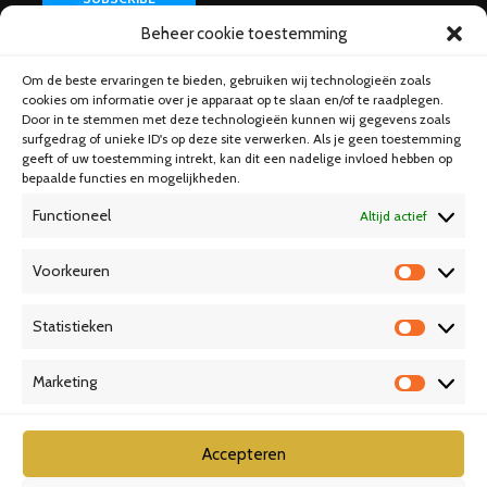
Beheer cookie toestemming
Om de beste ervaringen te bieden, gebruiken wij technologieën zoals
Help & Support
cookies om informatie over je apparaat op te slaan en/of te raadplegen.
Door in te stemmen met deze technologieën kunnen wij gegevens zoals
surfgedrag of unieke ID's op deze site verwerken. Als je geen toestemming
geeft of uw toestemming intrekt, kan dit een nadelige invloed hebben op
bepaalde functies en mogelijkheden.
Functioneel
Altijd actief
Voorkeuren
V
o
Statistieken
o
S
r
t
Marketing
k
a
M
e
t
a
u
i
r
Accepteren
r
s
k
Copyright © 2026 · Created by
Meks
· Powered by
WordPress