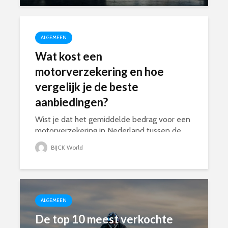
ALGEMEEN
Wat kost een
motorverzekering en hoe
vergelijk je de beste
aanbiedingen?
Wist je dat het gemiddelde bedrag voor een
motorverzekering in Nederland tussen de
€10 en €100 per maand ligt? Als
BIJCK World
motorbezitter dien je jezelf en anderen
financieel te beschermen en een
verzekering is hierbij onmisbaar...
ALGEMEEN
De top 10 meest verkochte