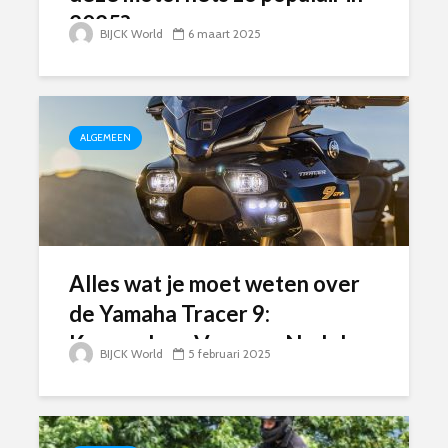
2025?
BIJCK World
6 maart 2025
ALGEMEEN
Alles wat je moet weten over
de Yamaha Tracer 9:
Kenmerken, Voor- en Nadelen
BIJCK World
5 februari 2025
en Updates voor 2025