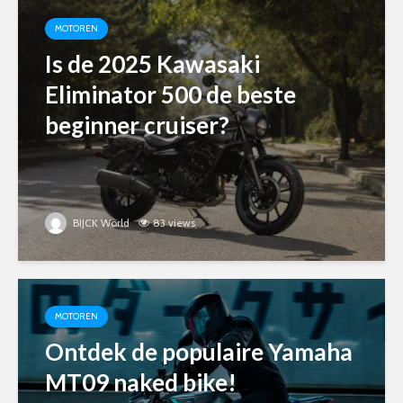
MOTOREN
Is de 2025 Kawasaki
Eliminator 500 de beste
beginner cruiser?
BIJCK World
83 views
MOTOREN
Ontdek de populaire Yamaha
MT09 naked bike!