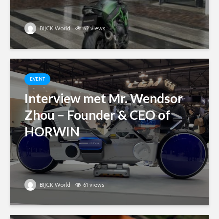
BIJCK World
62 views
EVENT
Interview met Mr. Wendsor
Zhou – Founder & CEO of
HORWIN
BIJCK World
61 views