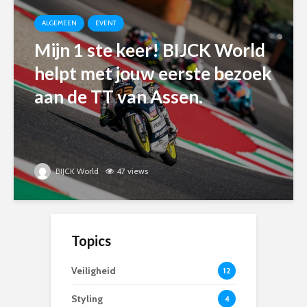
ALGEMEEN
EVENT
Mijn 1 ste keer! BIJCK World
helpt met jouw eerste bezoek
aan de TT van Assen.
BIJCK World
47 views
Topics
Veiligheid
12
Styling
4