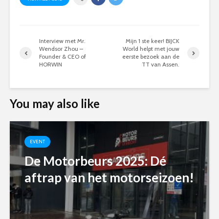
Interview met Mr.
Mijn 1 ste keer! BIJCK
Wendsor Zhou –
World helpt met jouw
Founder & CEO of
eerste bezoek aan de
HORWIN
TT van Assen.
You may also like
EVENT
De Motorbeurs 2025: Dé
aftrap van het motorseizoen!