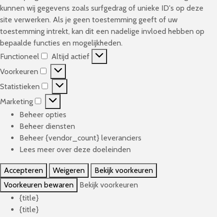
kunnen wij gegevens zoals surfgedrag of unieke ID's op deze
site verwerken. Als je geen toestemming geeft of uw
toestemming intrekt, kan dit een nadelige invloed hebben op
bepaalde functies en mogelijkheden.
Functioneel
Altijd actief
F
Voorkeuren
u
V
n
Statistieken
o
S
c
o
Marketing
t
M
t
r
a
Beheer opties
a
i
k
t
Beheer diensten
r
o
e
i
Beheer {vendor_count} leveranciers
k
n
u
s
Lees meer over deze doeleinden
e
e
r
t
t
e
e
Accepteren
Weigeren
Bekijk voorkeuren
i
i
l
n
e
Voorkeuren bewaren
Bekijk voorkeuren
n
k
{title}
g
e
{title}