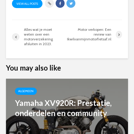
VIEW ALL POSTS
Alles wat je moet
Motor verkopen: Een
weten over een
review van
motorverzekering
Ikwilvanmijnmotorfietsaf.nl
afsluiten in 2023.
You may also like
ALGEMEEN
Yamaha XV920R: Prestatie,
onderdelen en community