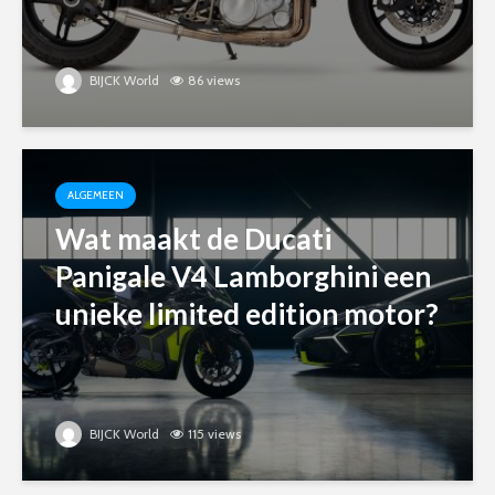
BIJCK World
86 views
ALGEMEEN
Wat maakt de Ducati
Panigale V4 Lamborghini een
unieke limited edition motor?
BIJCK World
115 views