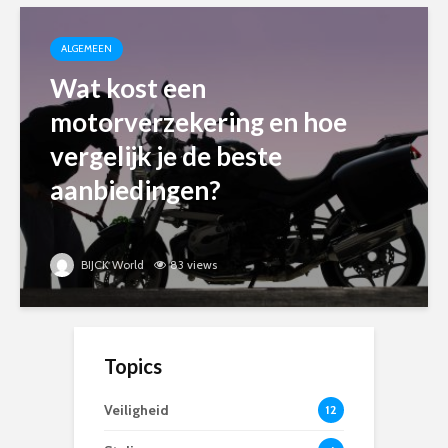
ALGEMEEN
Wat kost een
motorverzekering en hoe
vergelijk je de beste
aanbiedingen?
BIJCK World
83 views
Topics
Veiligheid
12