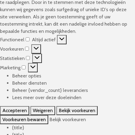
te raadplegen. Door in te stemmen met deze technologieën
kunnen wij gegevens zoals surfgedrag of unieke ID's op deze
site verwerken. Als je geen toestemming geeft of uw
toestemming intrekt, kan dit een nadelige invloed hebben op
bepaalde functies en mogelijkheden.
Functioneel
Altijd actief
F
Voorkeuren
u
V
n
Statistieken
o
S
c
o
Marketing
t
M
t
r
a
Beheer opties
a
i
k
t
Beheer diensten
r
o
e
i
Beheer {vendor_count} leveranciers
k
n
u
s
Lees meer over deze doeleinden
e
e
r
t
t
e
e
Accepteren
Weigeren
Bekijk voorkeuren
i
i
l
n
e
Voorkeuren bewaren
Bekijk voorkeuren
n
k
{title}
g
e
{title}