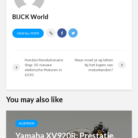
BIJCK World
VIEW ALL POSTS
Honda’s Revolutionaire
Waar moet je op letten
Stap: 30 nieuwe
bij het kopen van
elektrische Motoren in
motorbanden?
2030
You may also like
ALGEMEEN
Yamaha XV920R: Prestatie,