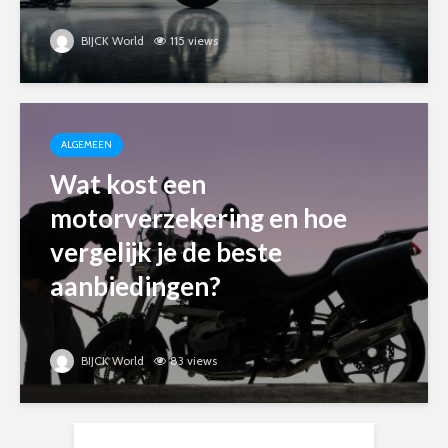
BIJCK World
115 views
ALGEMEEN
Wat kost een
motorverzekering en hoe
vergelijk je de beste
aanbiedingen?
BIJCK World
83 views