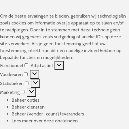
Om de beste ervaringen te bieden, gebruiken wij technologieën
zoals cookies om informatie over je apparaat op te slaan en/of
te raadplegen. Door in te stemmen met deze technologieën
kunnen wij gegevens zoals surfgedrag of unieke ID's op deze
site verwerken. Als je geen toestemming geeft of uw
toestemming intrekt, kan dit een nadelige invloed hebben op
bepaalde functies en mogelijkheden.
Functioneel
Altijd actief
F
Voorkeuren
u
V
n
Statistieken
o
S
c
o
Marketing
t
M
t
r
a
Beheer opties
a
i
k
t
Beheer diensten
r
o
e
i
Beheer {vendor_count} leveranciers
k
n
u
s
Lees meer over deze doeleinden
e
e
r
t