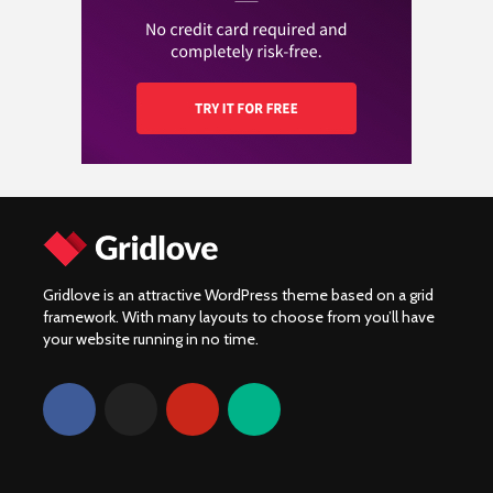
Yamaha XV920R:
motorverzekering en
van 2024!
Prestatie, onderdelen
hoe vergelijk je de
en community
beste aanbiedingen?
Gridlove is an attractive WordPress theme based on a grid
framework. With many layouts to choose from you’ll have
your website running in no time.