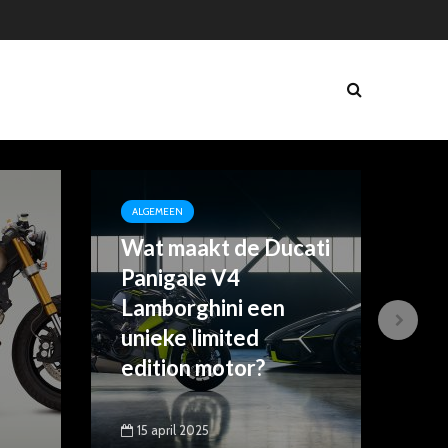
ALGEMEEN
VEI
Wat maakt de Ducati
Mo
Panigale V4
ve
Lamborghini een
en
unieke limited
edition motor?
15 april 2025
1