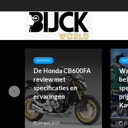
MOTOREN
MO
g
De Honda CB600FA
Wat
aar
review met
bel
specificaties en
spe
ervaringen
pri
Ka
24 april 2025
22