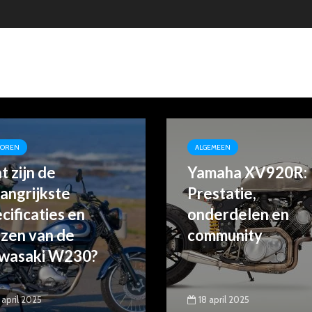
TOREN
ALGEMEEN
 zijn de
Yamaha XV920R:
angrijkste
Prestatie,
cificaties en
onderdelen en
jzen van de
community
wasaki W230?
 april 2025
18 april 2025