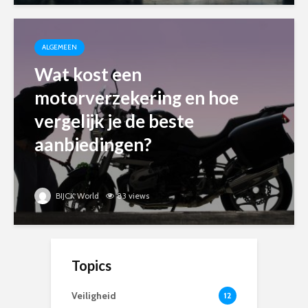
ALGEMEEN
Wat kost een
motorverzekering en hoe
vergelijk je de beste
aanbiedingen?
BIJCK World
83 views
Topics
Veiligheid
12