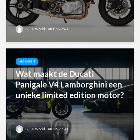
BIJCK World
86 views
ALGEMEEN
Wat maakt de Ducati
Panigale V4 Lamborghini een
unieke limited edition motor?
BIJCK World
115 views