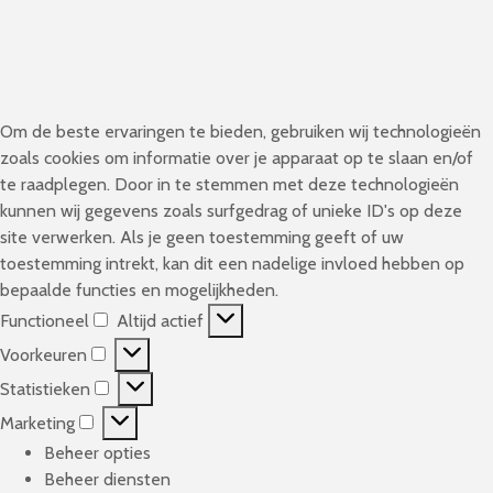
Om de beste ervaringen te bieden, gebruiken wij technologieën
zoals cookies om informatie over je apparaat op te slaan en/of
te raadplegen. Door in te stemmen met deze technologieën
kunnen wij gegevens zoals surfgedrag of unieke ID's op deze
site verwerken. Als je geen toestemming geeft of uw
toestemming intrekt, kan dit een nadelige invloed hebben op
bepaalde functies en mogelijkheden.
Functioneel
Altijd actief
F
Voorkeuren
u
V
n
Statistieken
o
S
c
o
Marketing
t
M
t
r
a
Beheer opties
a
i
k
t
Beheer diensten
r
o