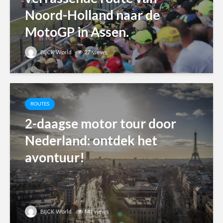
Noord-Holland naar de
MotoGP in Assen.
BIJCK World
27 views
ROUTES
2-daagse motor tour door
Nederland: ontdek het
avontuur!
BIJCK World
141 views