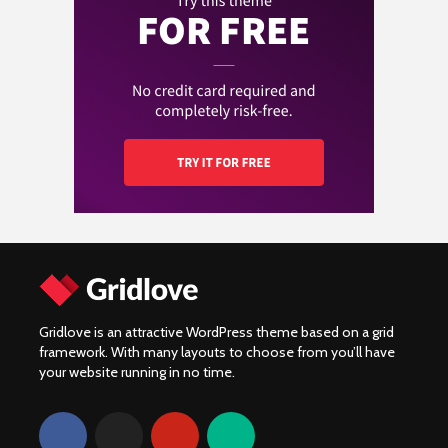
prijzen van de
en kies slim!
Kawasaki W230?
De top 10 meest
Wat kost een
verkochte motoren
Yamaha XV920R:
motorverzekering en
van 2024!
Prestatie, onderdelen
hoe vergelijk je de
en community
beste aanbiedingen?
Gridlove is an attractive WordPress theme based on a grid
framework. With many layouts to choose from you’ll have
your website running in no time.