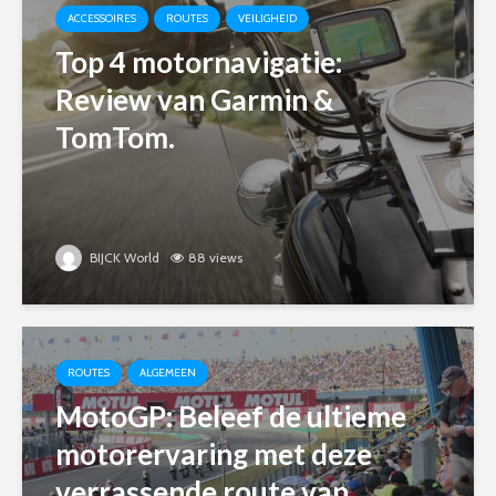
ACCESSOIRES
ROUTES
VEILIGHEID
Top 4 motornavigatie:
Review van Garmin &
TomTom.
BIJCK World
88 views
ROUTES
ALGEMEEN
MotoGP: Beleef de ultieme
motorervaring met deze
verrassende route van