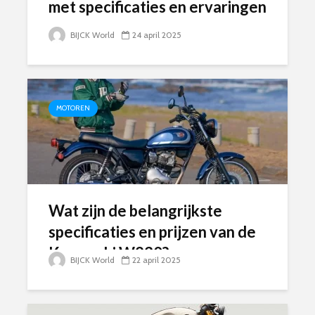
met specificaties en ervaringen
BIJCK World
24 april 2025
MOTOREN
Wat zijn de belangrijkste
specificaties en prijzen van de
Kawasaki W230?
BIJCK World
22 april 2025