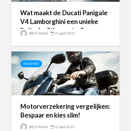
Wat maakt de Ducati Panigale
V4 Lamborghini een unieke
limited edition motor?
BIJCK World
15 april 2025
VEILIGHEID
Motorverzekering vergelijken:
Bespaar en kies slim!
BIJCK World
12 april 2025