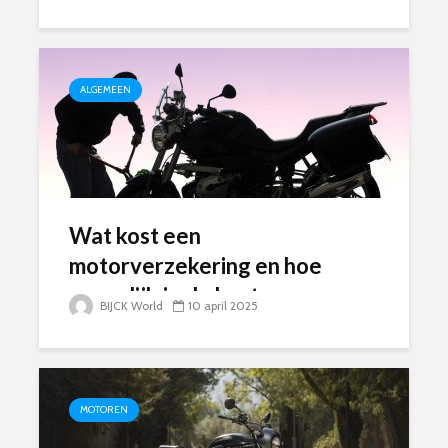
ALGEMEEN
Wat kost een
motorverzekering en hoe
vergelijk je de beste
BIJCK World
10 april 2025
aanbiedingen?
MOTOREN