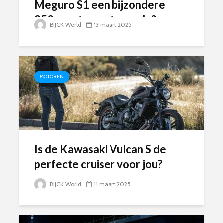
Meguro S1 een bijzondere
250cc retro motorcycle?
BIJCK World
13 maart 2025
MOTOREN
Is de Kawasaki Vulcan S de
perfecte cruiser voor jou?
BIJCK World
11 maart 2025