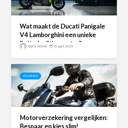
Wat maakt de Ducati Panigale
V4 Lamborghini een unieke
limited edition motor?
BIJCK World
15 april 2025
VEILIGHEID
Motorverzekering vergelijken:
Bespaar en kies slim!