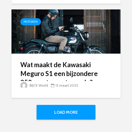
MOTOREN
Wat maakt de Kawasaki
Meguro S1 een bijzondere
250cc retro motorcycle?
BIJCK World
13 maart 2025
LOAD MORE