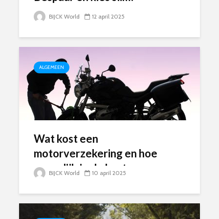
BIJCK World
12 april 2025
ALGEMEEN
Wat kost een
motorverzekering en hoe
vergelijk je de beste
BIJCK World
10 april 2025
aanbiedingen?