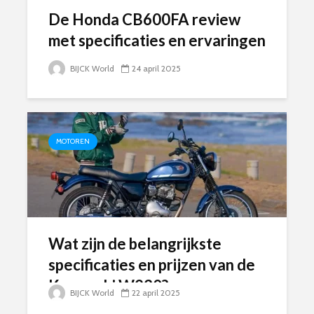
De Honda CB600FA review
met specificaties en ervaringen
BIJCK World
24 april 2025
MOTOREN
Wat zijn de belangrijkste
specificaties en prijzen van de
Kawasaki W230?
BIJCK World
22 april 2025