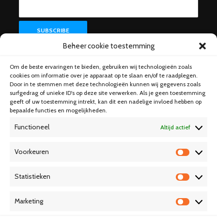
Beheer cookie toestemming
Om de beste ervaringen te bieden, gebruiken wij technologieën zoals
Help & Support
cookies om informatie over je apparaat op te slaan en/of te raadplegen.
Door in te stemmen met deze technologieën kunnen wij gegevens zoals
surfgedrag of unieke ID's op deze site verwerken. Als je geen toestemming
geeft of uw toestemming intrekt, kan dit een nadelige invloed hebben op
bepaalde functies en mogelijkheden.
Functioneel
Altijd actief
Voorkeuren
V
o
Statistieken
o
S
r
t
Marketing
k
a
M
e
t