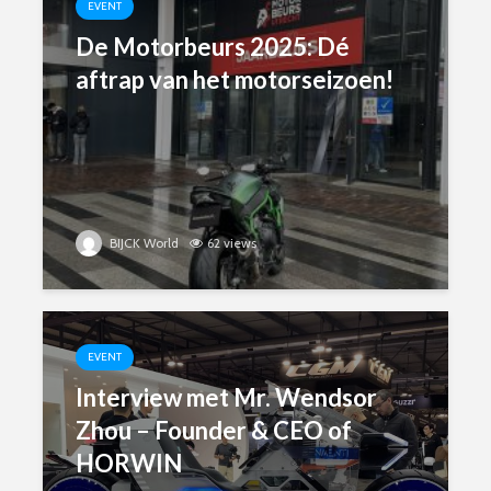
EVENT
De Motorbeurs 2025: Dé
aftrap van het motorseizoen!
BIJCK World
62 views
EVENT
Interview met Mr. Wendsor
Zhou – Founder & CEO of
HORWIN