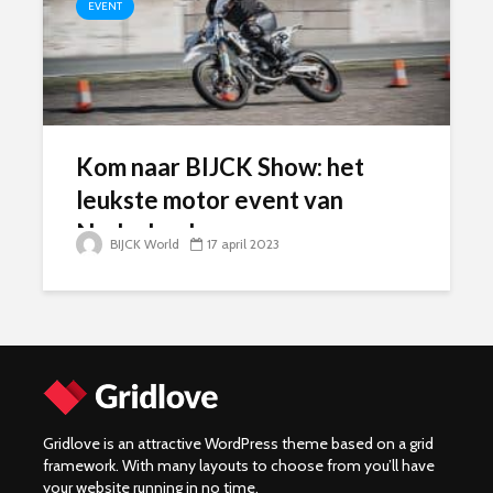
EVENT
Kom naar BIJCK Show: het
leukste motor event van
Nederland
BIJCK World
17 april 2023
Gridlove is an attractive WordPress theme based on a grid
framework. With many layouts to choose from you’ll have
your website running in no time.