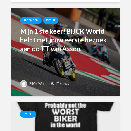
ALGEMEEN
EVENT
Mijn 1 ste keer! BIJCK World
helpt met jouw eerste bezoek
aan de TT van Assen.
BIJCK World
47 views
EVENT