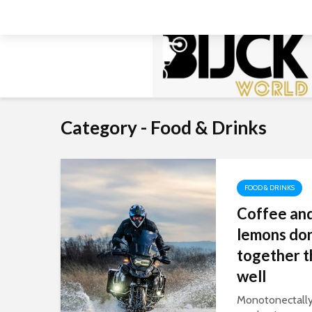
Category - Food & Drinks
FOOD & DRINKS
Coffee an
lemons don
together t
well
Monotonectall