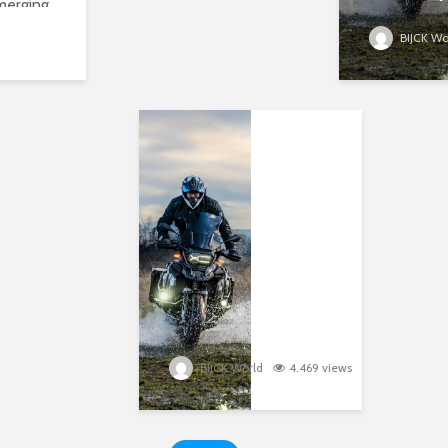
merging
have a
thout
BIJCK Wo
secret
tion.
mbrace
life?
ty vectors
ive
atically
r
BIJCK World
4.469 views