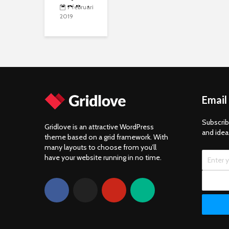
10 list
7 februari
2019
of
exotic
fruits
from
last
Email
seaso
n
Subscrib
Gridlove is an attractive WordPress
and idea
theme based on a grid framework. With
many layouts to choose from you’ll
have your website running in no time.