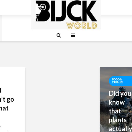
FOOD &
DRINKS
d
Did you
’t go
know
hat
that
plants
y
actuall