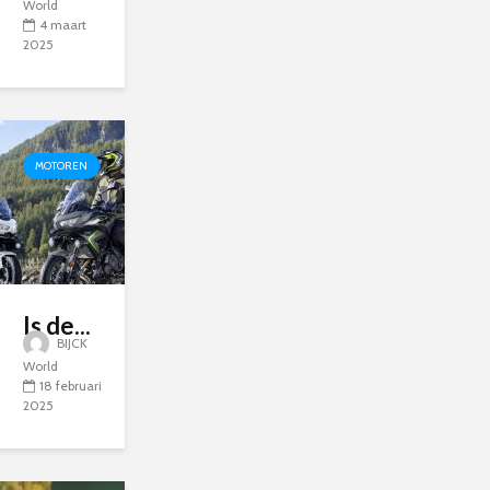
World
4 maart
2025
MOTOREN
Is de...
BIJCK
World
18 februari
2025