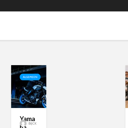
ALGEMEEN
Yama
BIJCK
ha...