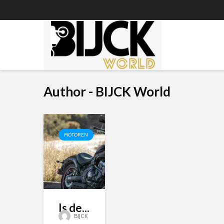
Author - BIJCK World
MOTOREN
Is de...
BIJCK