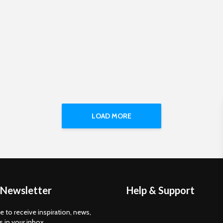
LOAD MORE
 Newsletter
Help & Support
e to receive inspiration, news,
s in your inbox.