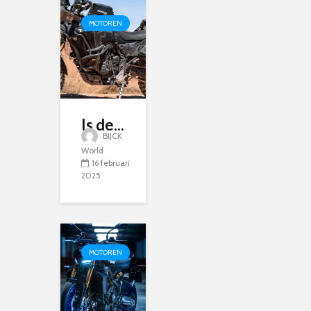
MOTOREN
Is de...
BIJCK
World
16 februari
2025
MOTOREN