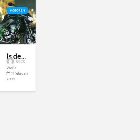
MOTOREN
Is de...
BIJCK
World
11 februari
2025