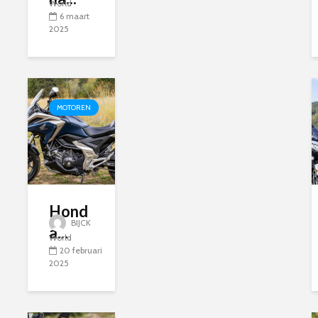
World
6 maart
2025
MOTOREN
Hond
BIJCK
a...
World
20 februari
2025