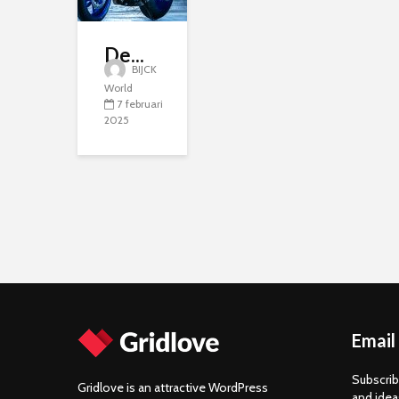
De...
BIJCK
World
7 februari
2025
Email
Subscrib
Gridlove is an attractive WordPress
and idea