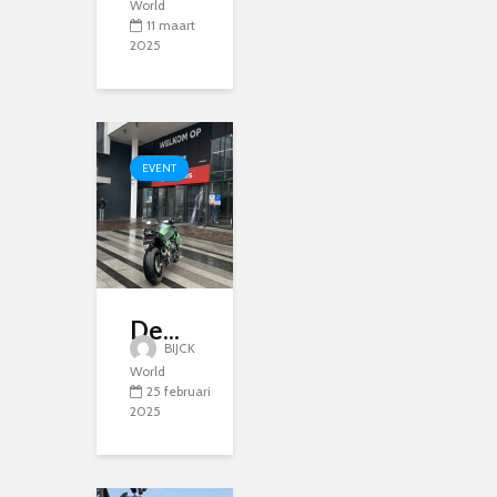
World
11 maart
2025
EVENT
De...
BIJCK
World
25 februari
2025