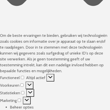
Om de beste ervaringen te bieden, gebruiken wij technologieën
zoals cookies om informatie over je apparaat op te slaan en/of
te raadplegen. Door in te stemmen met deze technologieën
kunnen wij gegevens zoals surfgedrag of unieke ID's op deze
site verwerken. Als je geen toestemming geeft of uw
toestemming intrekt, kan dit een nadelige invloed hebben op
bepaalde functies en mogelijkheden.
Functioneel
Altijd actief
F
Voorkeuren
u
V
n
Statistieken
o
S
c
o
Marketing
t
M
t
r
a
Beheer opties
a
i