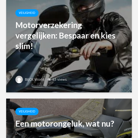
VEILIGHEID
Motorverzekering
vergelijken: Bespaar en kies
slim!
BIJCK World
65 views
VEILIGHEID
Een motorongeluk, wat nu?