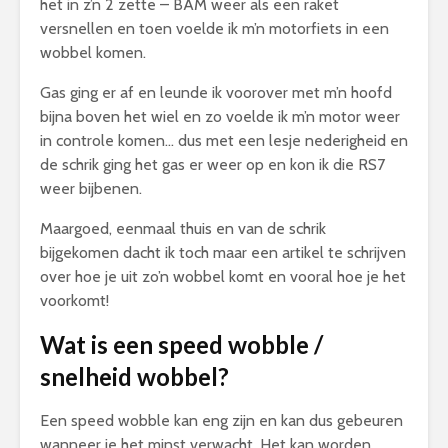
het in z’n 2 zette – BAM weer als een raket
versnellen en toen voelde ik m’n motorfiets in een
wobbel komen.
Gas ging er af en leunde ik voorover met m’n hoofd
bijna boven het wiel en zo voelde ik m’n motor weer
in controle komen… dus met een lesje nederigheid en
de schrik ging het gas er weer op en kon ik die RS7
weer bijbenen.
Maargoed, eenmaal thuis en van de schrik
bijgekomen dacht ik toch maar een artikel te schrijven
over hoe je uit zo’n wobbel komt en vooral hoe je het
voorkomt!
Wat is een speed wobble
/
snelheid wobbel?
Een speed wobble kan eng zijn en kan dus gebeuren
wanneer je het minst verwacht. Het kan worden