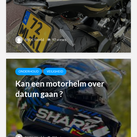
BIJCK World
97 views
ONDERHOUD
VEILIGHEID
Kan een motorhelm over
datum gaan ?