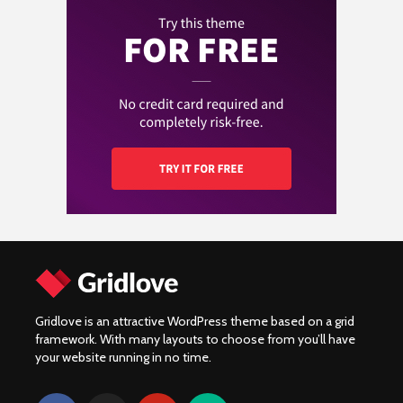
belangrijkste
Motorverzekering
Yamaha MT09 naked
specificaties en
vergelijken: Bespaar
bike!
prijzen van de
en kies slim!
Kawasaki W230?
De top 10 meest
Wat kost een
verkochte motoren
Yamaha XV920R:
motorverzekering en
van 2024!
Prestatie, onderdelen
hoe vergelijk je de
en community
beste aanbiedingen?
Gridlove is an attractive WordPress theme based on a grid
framework. With many layouts to choose from you’ll have
your website running in no time.