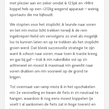
met plezier aan en zeker omdat ik 125pk en >98nt
koppel heb op een >212kg wegend apparaat – weinig
sportauto die me bijhoudt.
We stopten voor het stoplicht, ik leunde naar voren
en liet m’n motor licht trekken terwijl ik de rem
ingeknepen hield om vervolgens zo snel als mogelijk
los te kunnen laten en op te trekken als het stoplicht
groen werd. Dat bleek succesvolle strategie te zijn
want ik schoot naar voren, maar toen ik tractie kreeg
en gas bij gaf – trok ik m’n nakedbike vol op z’n
achterwiel en moest ik maximaal m’n gewicht naar
voren drukken om m’n voorwiel op de grond te
krijgen.
Tot overmaat van ramp miste ik in het opschakelen
m’n 2e versnelling en kwam de fiets in z’n neutraal te
hangen, waardoor ik nog eens moest koppelen (je
voelt t al aankomen de fiets zat in hoge toeren) en