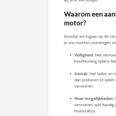
als je er een koopt!
Waarom een aanh
motor?
Voordat we ingaan op de ver
je zou moeten overwegen om
Veiligheid:
Het vervoere
bescherming tijdens he
Gemak:
Het laden en l
dan proberen te rijden
vervoeren.
Meer mogelijkheden:
M
vervoeren, wat handig 
motorrally’s.