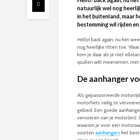
Hello! back again, nu het
natuurlijk wel nog heerlij
in het buitenland, maar h
bestemming wil rijden en
Hello! back again, nu het we
nog heerlijke ritten toe. Waa
kom je daar als je niet ellel
spullen wilt meenemen, met
De aanhanger voo
Als gepassioneerde motorrijder
motorfiets veilig te vervoere
gebied. Een goede aanhanger
vervoeren van je motor(en).
waarom je voor een motoraa
soorten
aanhangers
het beste