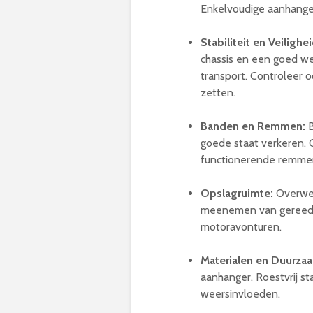
Enkelvoudige aanhanger
Stabiliteit en Veilighei
chassis en een goed wer
transport. Controleer o
zetten.
Banden en Remmen:
B
goede staat verkeren. 
functionerende remmen, 
Opslagruimte:
Overwee
meenemen van gereeds
motoravonturen.
Materialen en Duurza
aanhanger. Roestvrij st
weersinvloeden.