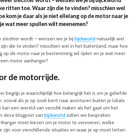
 weer slechter wordt – wensen we je bij bijckworld
ke ritten toe. Waar zijn die te vinden? misschien wel
oe kom je daar als je niet ellelang op de motor naar je
 je wat meer spullen wilt meenemen?
er slechter wordt – wensen we je bij
bijckworld
natuurlijk wel
r zijn die te vinden? misschien wel in het buitenland, maar hoe
ang op de motor naar je bestemming wil rijden en je wat meer
 een motor aanhanger?
r de motorrijde.
 begrijp je waarschijnlijk hoe belangrijk het is om je geliefde
n, vooral als je op zoek bent naar avonturen buiten je lokale
 kan een wereld van verschil maken als het gaat om het
 In deze blogpost van
bijckworld
zullen we bespreken
nhanger moet kiezen om je motor te vervoeren, welke
 zijn voor verschillende situaties en waar je op moet letten