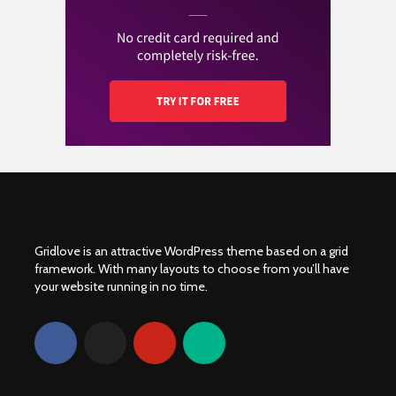
Wat kost een
verkochte motoren
Yamaha XV920R:
motorverzekering en
van 2024!
Prestatie, onderdelen
hoe vergelijk je de
en community
beste aanbiedingen?
Gridlove is an attractive WordPress theme based on a grid
framework. With many layouts to choose from you’ll have
your website running in no time.